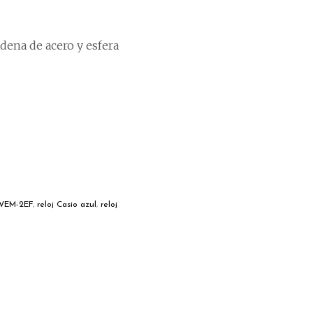
ena de acero y esfera
8WEM-2EF
,
reloj Casio azul
,
reloj