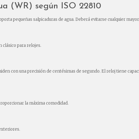
agua (WR) según ISO 22810
oporta pequeñas salpicaduras de agua. Deberá evitarse cualquier mayor
 clásico para relojes.
e miden con una precisión de centésimas de segundo. El reloj tiene cap
a proporcionar la máxima comodidad.
 exteriores.