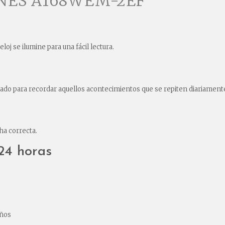
ONES A168WEM-2EF
oj se ilumine para una fácil lectura.
ado para recordar aquellos acontecimientos que se repiten diariament
ha correcta.
24 horas
años