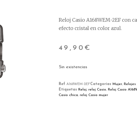
Reloj Casio A168WEM-2EF con cad
efecto cristal en color azul.
49,90
€
Sin existencias
Ref
A168WEM-2EF
Categorías
Mujer
,
Relojes
Etiquetas
Reloj
,
reloj Casio
,
Reloj Casio A16
Casio chica
,
reloj Casio mujer