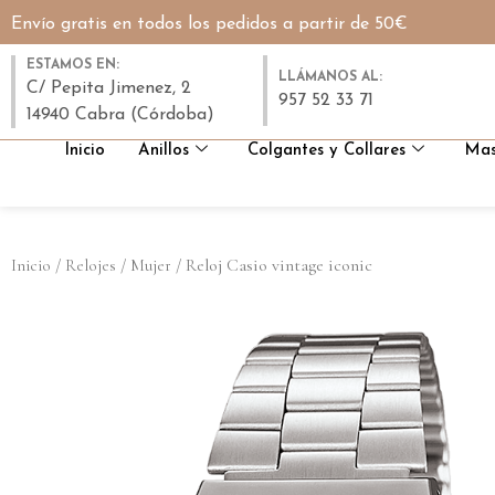
Envío gratis en todos los pedidos a partir de 50€
ESTAMOS EN:
LLÁMANOS AL:
C/ Pepita Jimenez, 2
957 52 33 71
14940 Cabra (Córdoba)
Inicio
Anillos
Colgantes y Collares
Mas
/
/
/ Reloj Casio vintage iconic
Inicio
Relojes
Mujer