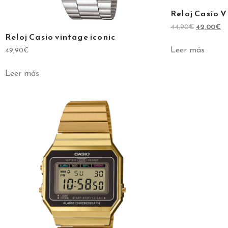
Reloj Casio V
44,90
€
42,00
€
Reloj Casio vintage iconic
Leer más
49,90
€
Leer más