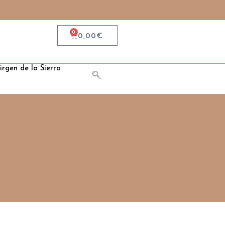
0
0,00
€
irgen de la Sierra