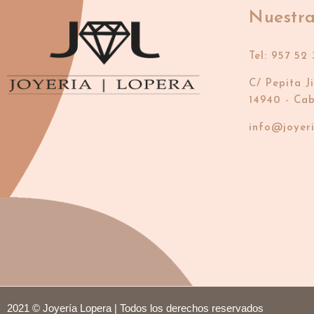
Nuestra
Tel: 957 52 
C/ Pepita J
14940 - Ca
info@joyer
2021 © Joyería Lopera | Todos los derechos reservados