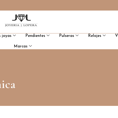
 joyas
Pendientes
Pulseras
Relojes
V
Marcas
hica