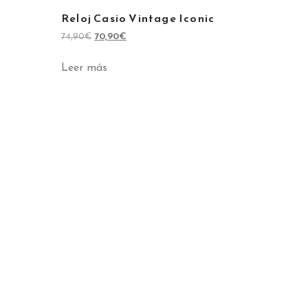
Reloj Casio Vintage Iconic
74,90
€
70,90
€
Leer más