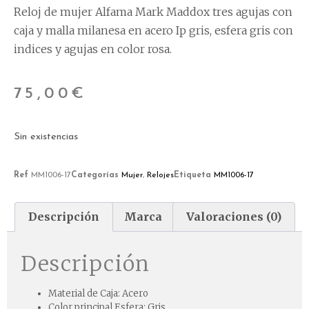
Reloj de mujer Alfama Mark Maddox tres agujas con
caja y malla milanesa en acero Ip gris, esfera gris con
indices y agujas en color rosa.
75,00
€
Sin existencias
Ref
MM1006-17
Categorías
Mujer
,
Relojes
Etiqueta
MM1006-17
Descripción
Marca
Valoraciones (0)
Descripción
Material de Caja:
Acero
Color principal Esfera:
Gris