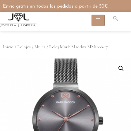
Envío gratis en todos los pedidos a partir de 50€
/
/
/ Reloj Mark Maddox MM1006-17
Inicio
Relojes
Mujer