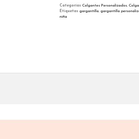
Categorías
Colgantes Personalizados
,
Colga
Etiquetas
gargantilla
,
gargantilla personali
niña