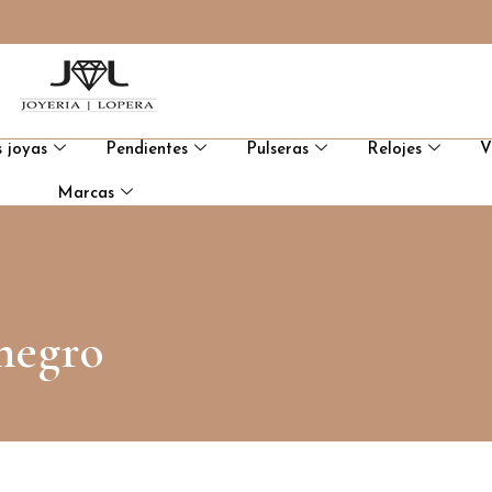
 joyas
Pendientes
Pulseras
Relojes
V
Marcas
 negro