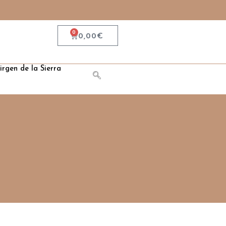
0
0,00
€
irgen de la Sierra