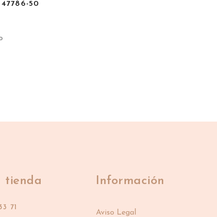
y 47786-50
o
 tienda
Información
33 71
Aviso Legal