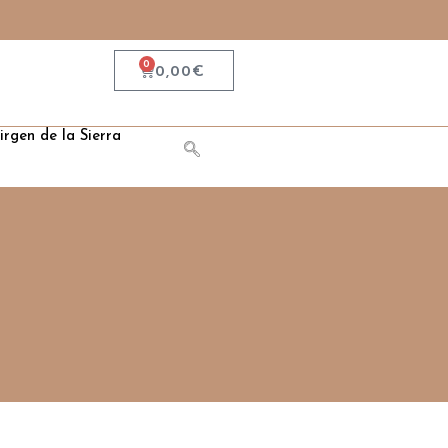
0
0,00
€
irgen de la Sierra