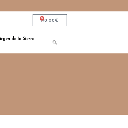
0
0,00
€
irgen de la Sierra