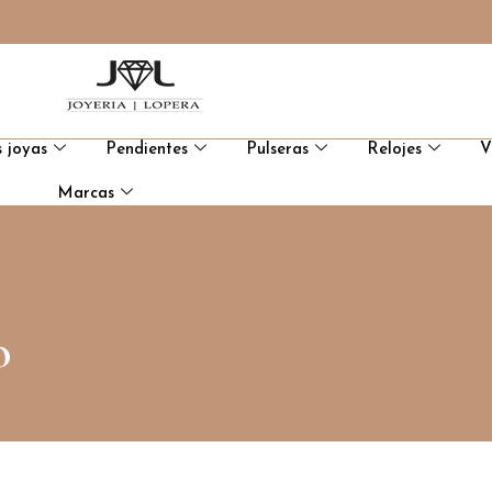
 joyas
Pendientes
Pulseras
Relojes
V
Marcas
o