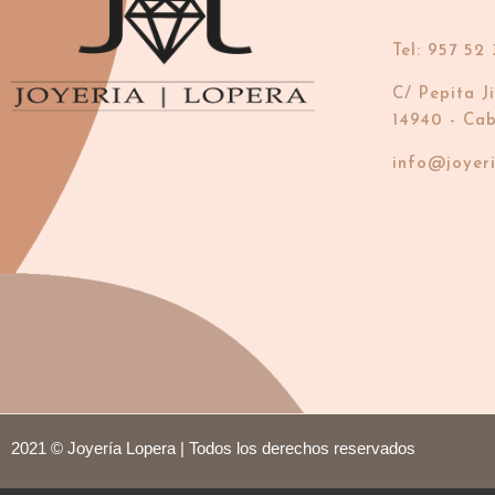
Tel: 957 52 
C/ Pepita J
14940 - Ca
info@joyer
2021 © Joyería Lopera | Todos los derechos reservados