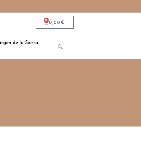
0
0,00
€
irgen de la Sierra