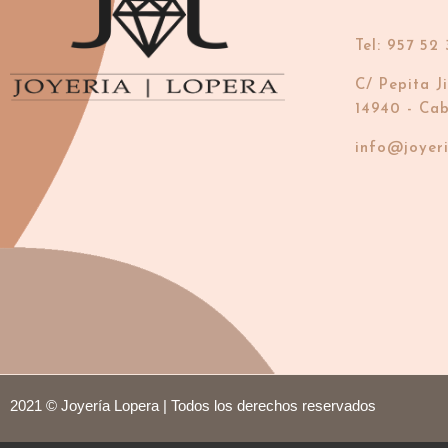
Tel: 957 52 
C/ Pepita J
14940 - Ca
info@joyer
2021 © Joyería Lopera | Todos los derechos reservados