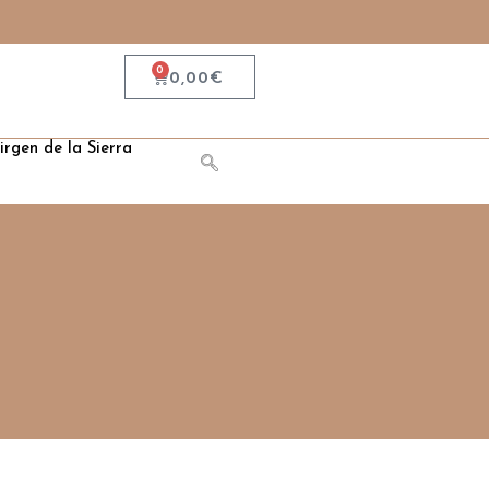
0
0,00
€
irgen de la Sierra