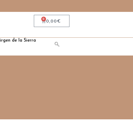
0
0,00
€
irgen de la Sierra