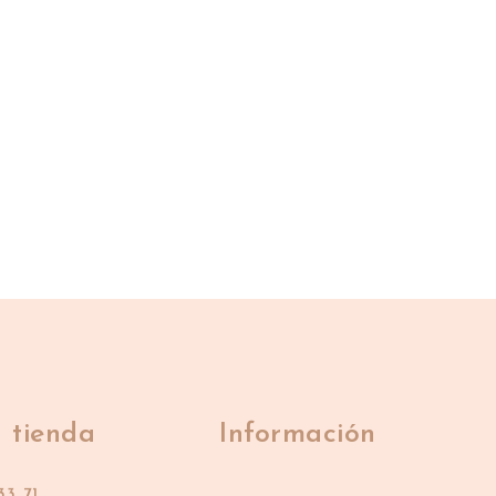
 tienda
Información
33 71