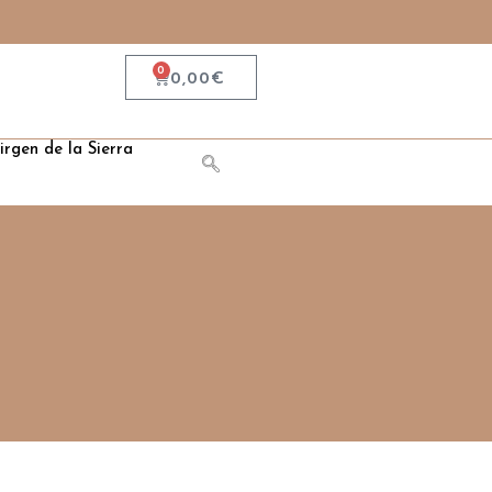
0
0,00
€
irgen de la Sierra