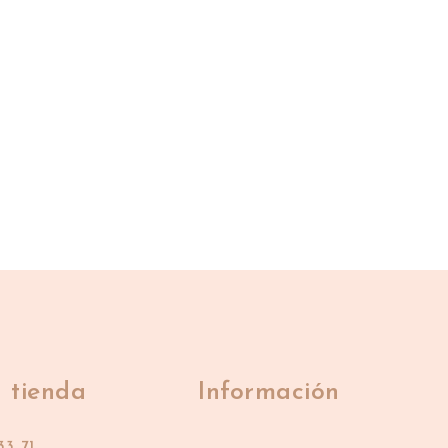
 tienda
Información
33 71