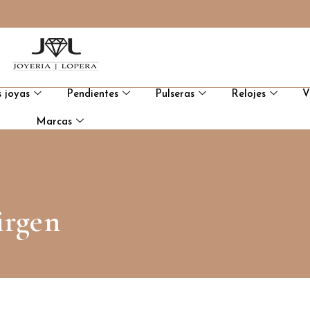
 joyas
Pendientes
Pulseras
Relojes
V
Marcas
irgen