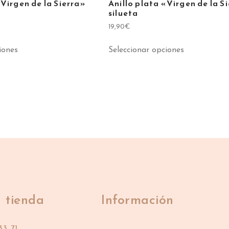
«Virgen de la Sierra»
Anillo plata «Virgen de la S
silueta
19,90
€
iones
Seleccionar opciones
 tienda
Información
33 71