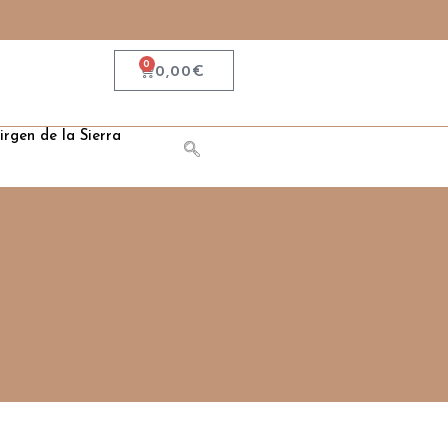
0
0,00
€
irgen de la Sierra